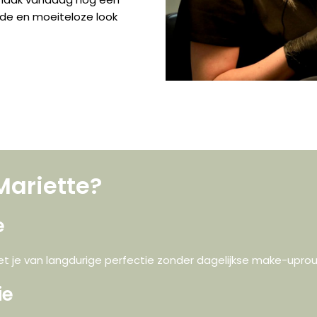
nde en moeiteloze look
ariette?
e
et je van langdurige perfectie zonder dagelijkse make-uprou
ie