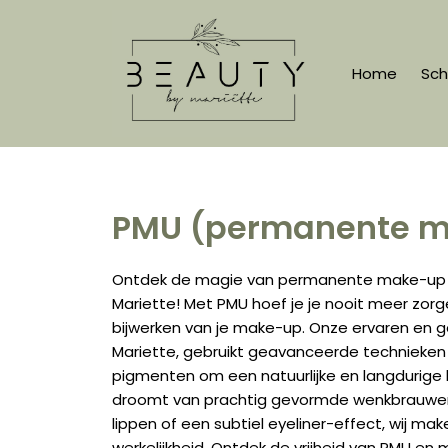
Ga
naar
de
Home
Sch
inhoud
PMU (permanente ma
Ontdek de magie van permanente make-up (
Mariette! Met PMU hoef je je nooit meer zor
bijwerken van je make-up. Onze ervaren en 
Mariette, gebruikt geavanceerde technieke
pigmenten om een natuurlijke en langdurige l
droomt van prachtig gevormde wenkbrauwen
lippen of een subtiel eyeliner-effect, wij 
werkelijkheid. Ontdek de vrijheid van PMU e