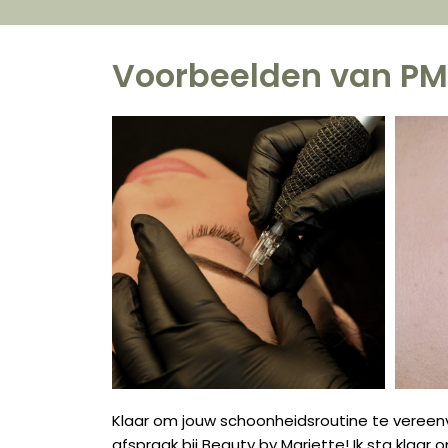
Voorbeelden van P
Klaar om jouw schoonheidsroutine te ver
afspraak bij Beauty by Mariette! Ik sta kla