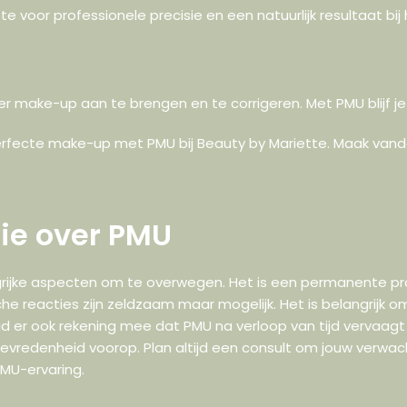
e voor professionele precisie en een natuurlijk resultaat b
r make-up aan te brengen en te corrigeren. Met PMU blijf je er
n perfecte make-up met PMU bij Beauty by Mariette. Maak v
tie over PMU
rijke aspecten om te overwegen. Het is een permanente pro
ische reacties zijn zeldzaam maar mogelijk. Het is belangrijk 
ud er ook rekening mee dat PMU na verloop van tijd vervaagt 
 tevredenheid voorop. Plan altijd een consult om jouw verwa
PMU-ervaring.