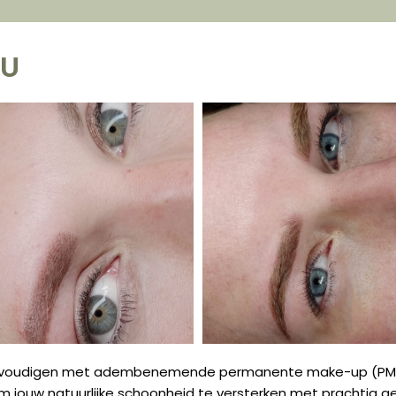
MU
eenvoudigen met adembenemende permanente make-up (PMU
ar om jouw natuurlijke schoonheid te versterken met prachti