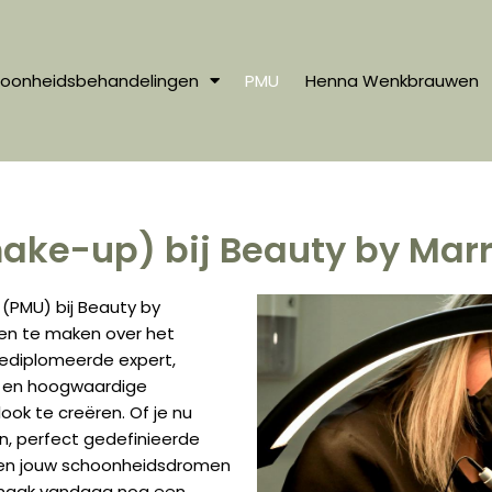
oonheidsbehandelingen
PMU
Henna Wenkbrauwen
ke-up) bij Beauty by Marr
PMU) bij Beauty by
gen te maken over het
gediplomeerde expert,
n en hoogwaardige
ook te creëren. Of je nu
, perfect gedefinieerde
maken jouw schoonheidsdromen
n maak vandaag nog een