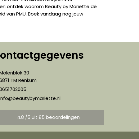
en en ontdek waarom Beauty by Mariette dé
heid van PMU. Boek vandaag nog jouw
ontactgegevens
Molenblok 30
6871 TM Renkum
0651702005
info@beautybymariette.nl
4.8 /5 uit 85 beoordelingen